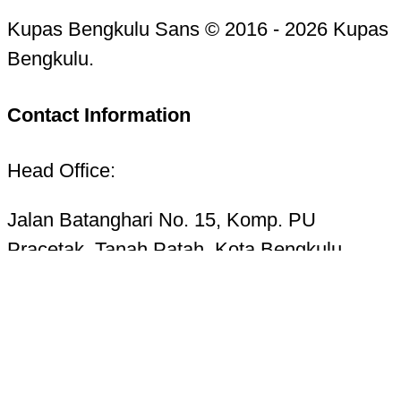
Kupas Bengkulu Sans © 2016 - 2026 Kupas
Bengkulu.
Contact Information
Head Office:
Jalan Batanghari No. 15, Komp. PU
Pracetak, Tanah Patah, Kota Bengkulu
38223
Telp. 0736-7325156 Hotline 085268724987
Email:
kupasbengkulu@gmail.com