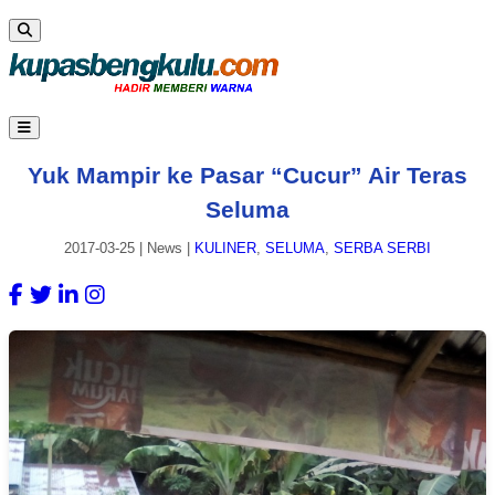
Yuk Mampir ke Pasar “Cucur” Air Teras
Seluma
2017-03-25
|
News
|
KULINER
,
SELUMA
,
SERBA SERBI