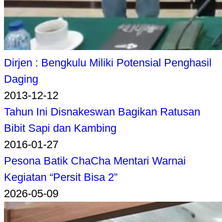
Dirjen : Bengkulu Miliki Potensial Penghasil
Daging
2013-12-12
Tahun Ini Disnakeswan Bagikan Ratusan
Bibit Sapi dan Kambing
2016-01-27
Pesona Batik ChaCha Mentari Warnai
Kegiatan “Persit Bisa 2”
2026-05-09