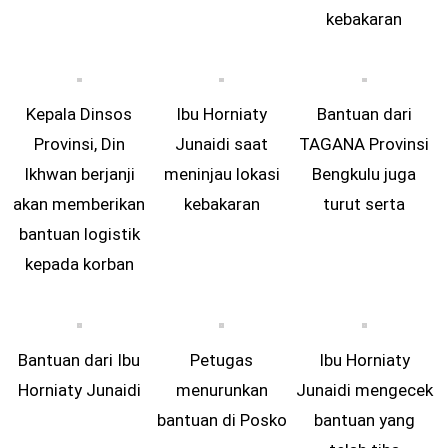
kebakaran
Kepala Dinsos
Ibu Horniaty
Bantuan dari
Provinsi, Din
Junaidi saat
TAGANA Provinsi
Ikhwan berjanji
meninjau lokasi
Bengkulu juga
akan memberikan
kebakaran
turut serta
bantuan logistik
kepada korban
Bantuan dari Ibu
Petugas
Ibu Horniaty
Horniaty Junaidi
menurunkan
Junaidi mengecek
bantuan di Posko
bantuan yang