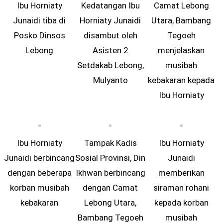
Ibu Horniaty
Kedatangan Ibu
Camat Lebong
Junaidi tiba di
Horniaty Junaidi
Utara, Bambang
Posko Dinsos
disambut oleh
Tegoeh
Lebong
Asisten 2
menjelaskan
Setdakab Lebong,
musibah
Mulyanto
kebakaran kepada
Ibu Horniaty
Ibu Horniaty
Tampak Kadis
Ibu Horniaty
Junaidi berbincang
Sosial Provinsi, Din
Junaidi
dengan beberapa
Ikhwan berbincang
memberikan
korban musibah
dengan Camat
siraman rohani
kebakaran
Lebong Utara,
kepada korban
Bambang Tegoeh
musibah