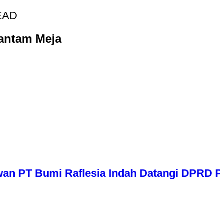
EAD
Hantam Meja
wan PT Bumi Raflesia Indah Datangi DPRD P