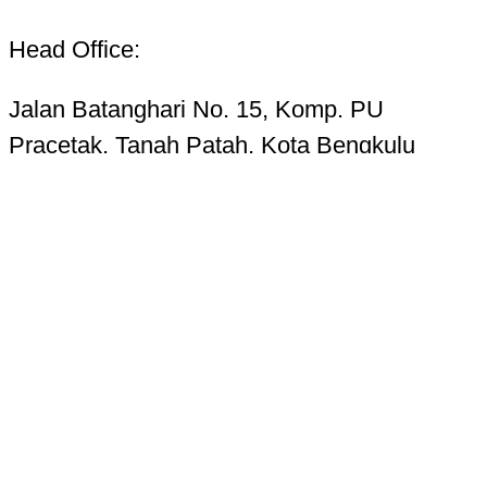
Head Office:
Jalan Batanghari No. 15, Komp. PU
Pracetak, Tanah Patah, Kota Bengkulu
38223
Telp. 0736-7325156 Hotline 085268724987
Email:
kupasbengkulu@gmail.com
Terms of Use
Privacy Policy
Cookie Settings
Ad Choices
Accessibility & CC
About
Newsletters
Transcripts
Tentang Kami
Redaksi
Kode Etik Jurnalistik