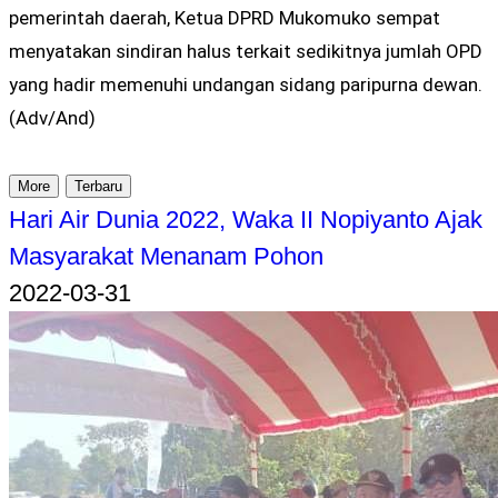
pemerintah daerah, Ketua DPRD Mukomuko sempat
menyatakan sindiran halus terkait sedikitnya jumlah OPD
yang hadir memenuhi undangan sidang paripurna dewan.
(Adv/And)
More
Terbaru
Hari Air Dunia 2022, Waka II Nopiyanto Ajak
Masyarakat Menanam Pohon
2022-03-31