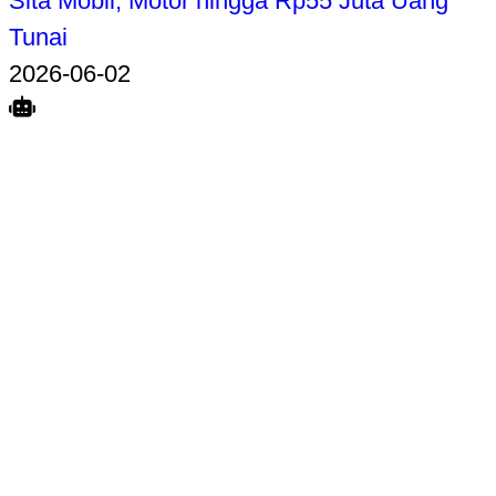
Sita Mobil, Motor hingga Rp55 Juta Uang
Tunai
2026-06-02
Search
Home
Terkait
Share