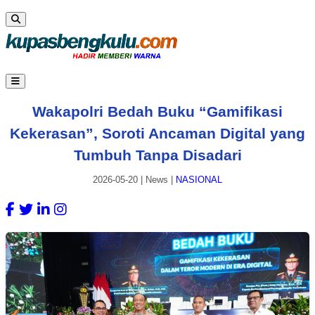
Wakapolri Bedah Buku “Gamifikasi
Kekerasan”, Soroti Ancaman Digital yang
Tumbuh Tanpa Disadari
2026-05-20
|
News
|
NASIONAL