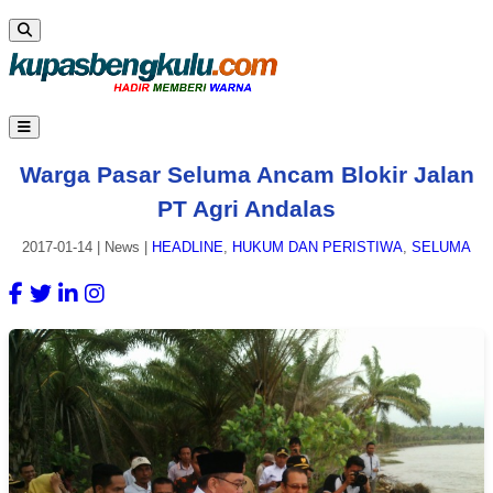
Warga Pasar Seluma Ancam Blokir Jalan
PT Agri Andalas
2017-01-14
|
News
|
HEADLINE
,
HUKUM DAN PERISTIWA
,
SELUMA