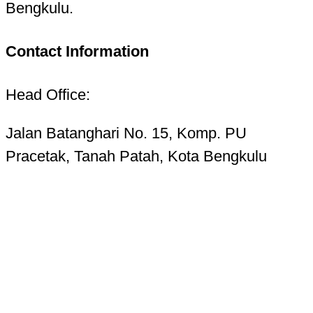
Bengkulu.
Contact Information
Head Office:
Jalan Batanghari No. 15, Komp. PU
Pracetak, Tanah Patah, Kota Bengkulu
38223
Telp. 0736-7325156 Hotline 085268724987
Email:
kupasbengkulu@gmail.com
Terms of Use
Privacy Policy
Cookie Settings