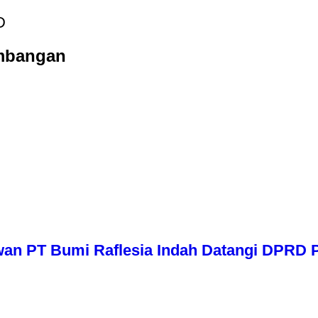
D
mbangan
wan PT Bumi Raflesia Indah Datangi DPRD P