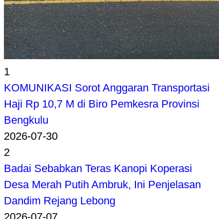
1
KOMUNIKASI Sorot Anggaran Transportasi
Haji Rp 10,7 M di Biro Pemkesra Provinsi
Bengkulu
2026-07-30
2
Badai Sebabkan Teras Kanopi Koperasi
Desa Merah Putih Ambruk, Ini Penjelasan
Dandim Rejang Lebong
2026-07-07