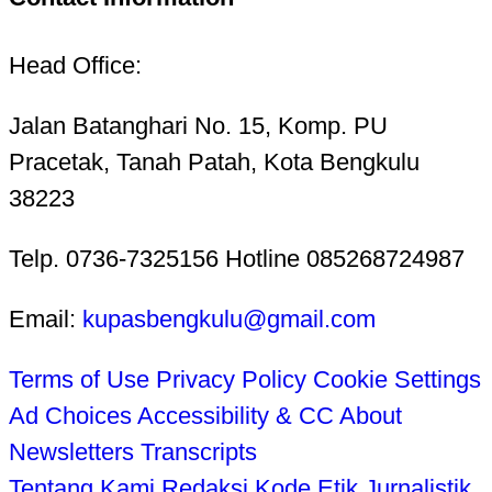
Head Office:
Jalan Batanghari No. 15, Komp. PU
Pracetak, Tanah Patah, Kota Bengkulu
38223
Telp. 0736-7325156 Hotline 085268724987
Email:
kupasbengkulu@gmail.com
Terms of Use
Privacy Policy
Cookie Settings
Ad Choices
Accessibility & CC
About
Newsletters
Transcripts
Tentang Kami
Redaksi
Kode Etik Jurnalistik