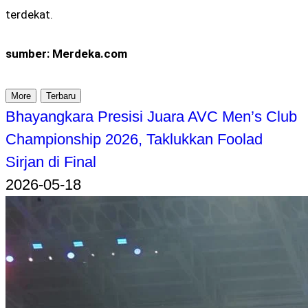
terdekat.
sumber: Merdeka.com
More
Terbaru
Bhayangkara Presisi Juara AVC Men’s Club
Championship 2026, Taklukkan Foolad
Sirjan di Final
2026-05-18