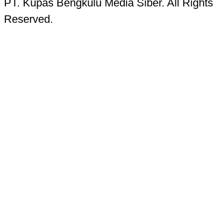
PT. Kupas Bengkulu Media Siber. All Rights
Reserved.
Kupas Bengkulu Sans © 2016 - 2026 Kupas
Bengkulu.
Contact Information
Head Office:
Jalan Batanghari No. 15, Komp. PU
Pracetak, Tanah Patah, Kota Bengkulu
38223
Telp. 0736-7325156 Hotline 085268724987