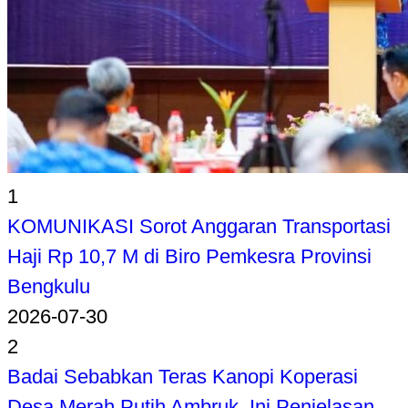
1
KOMUNIKASI Sorot Anggaran Transportasi
Haji Rp 10,7 M di Biro Pemkesra Provinsi
Bengkulu
2026-07-30
2
Badai Sebabkan Teras Kanopi Koperasi
Desa Merah Putih Ambruk, Ini Penjelasan