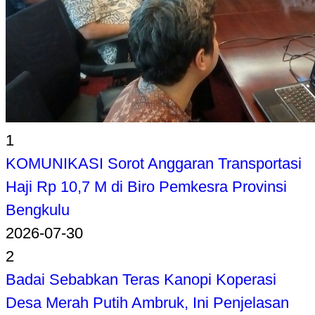
1
KOMUNIKASI Sorot Anggaran Transportasi
Haji Rp 10,7 M di Biro Pemkesra Provinsi
Bengkulu
2026-07-30
2
Badai Sebabkan Teras Kanopi Koperasi
Desa Merah Putih Ambruk, Ini Penjelasan