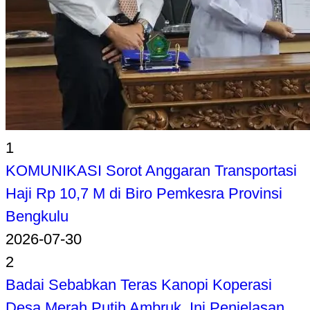
1
KOMUNIKASI Sorot Anggaran Transportasi
Haji Rp 10,7 M di Biro Pemkesra Provinsi
Bengkulu
2026-07-30
2
Badai Sebabkan Teras Kanopi Koperasi
Desa Merah Putih Ambruk, Ini Penjelasan