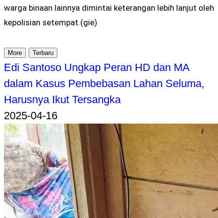
warga binaan lainnya dimintai keterangan lebih lanjut oleh
kepolisian setempat.(gie)
More
Terbaru
Edi Santoso Ungkap Peran HD dan MA
dalam Kasus Pembebasan Lahan Seluma,
Harusnya Ikut Tersangka
2025-04-16