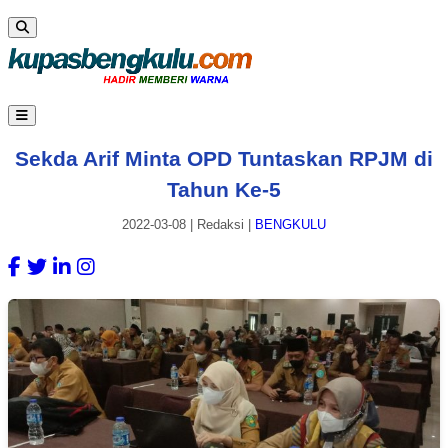
Sekda Arif Minta OPD Tuntaskan RPJM di
Tahun Ke-5
2022-03-08
|
Redaksi
|
BENGKULU