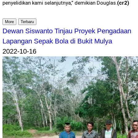
penyelidikan kami selanjutnya,” demikian Douglas.
(cr2)
More
Terbaru
Dewan Siswanto Tinjau Proyek Pengadaan
Lapangan Sepak Bola di Bukit Mulya
2022-10-16