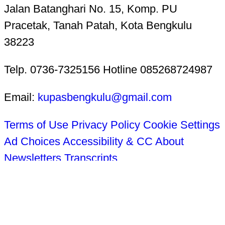
Jalan Batanghari No. 15, Komp. PU
Pracetak, Tanah Patah, Kota Bengkulu
38223
Telp. 0736-7325156 Hotline 085268724987
Email:
kupasbengkulu@gmail.com
Terms of Use
Privacy Policy
Cookie Settings
Ad Choices
Accessibility & CC
About
Newsletters
Transcripts
Tentang Kami
Redaksi
Kode Etik Jurnalistik
Pedoman Pemberitaan Media Siber
Disclaimer