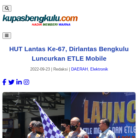
HUT Lantas Ke-67, Dirlantas Bengkulu
Luncurkan ETLE Mobile
2022-09-23
|
Redaksi
|
DAERAH
,
Elektronik