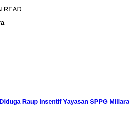
N READ
ya
iduga Raup Insentif Yayasan SPPG Miliara