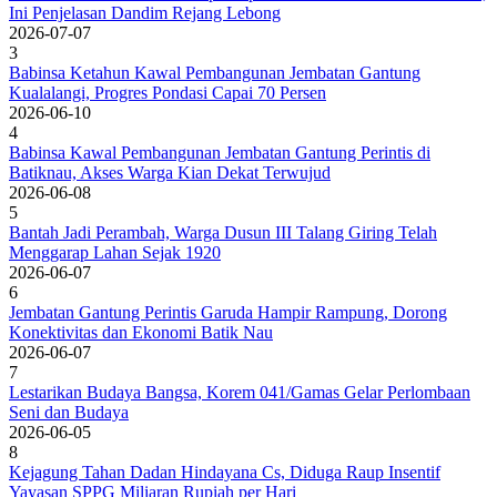
Ini Penjelasan Dandim Rejang Lebong
2026-07-07
3
Babinsa Ketahun Kawal Pembangunan Jembatan Gantung
Kualalangi, Progres Pondasi Capai 70 Persen
2026-06-10
4
Babinsa Kawal Pembangunan Jembatan Gantung Perintis di
Batiknau, Akses Warga Kian Dekat Terwujud
2026-06-08
5
Bantah Jadi Perambah, Warga Dusun III Talang Giring Telah
Menggarap Lahan Sejak 1920
2026-06-07
6
Jembatan Gantung Perintis Garuda Hampir Rampung, Dorong
Konektivitas dan Ekonomi Batik Nau
2026-06-07
7
Lestarikan Budaya Bangsa, Korem 041/Gamas Gelar Perlombaan
Seni dan Budaya
2026-06-05
8
Kejagung Tahan Dadan Hindayana Cs, Diduga Raup Insentif
Yayasan SPPG Miliaran Rupiah per Hari