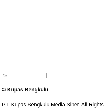
© Kupas Bengkulu
PT. Kupas Bengkulu Media Siber. All Rights