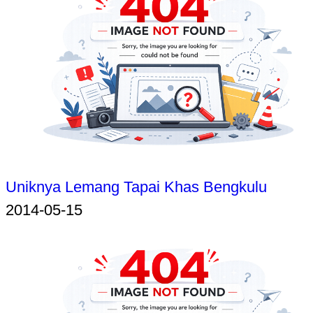
Uniknya Lemang Tapai Khas Bengkulu
2014-05-15