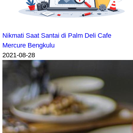
Nikmati Saat Santai di Palm Deli Cafe
Mercure Bengkulu
2021-08-28