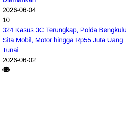
2026-06-04
10
324 Kasus 3C Terungkap, Polda Bengkulu
Sita Mobil, Motor hingga Rp55 Juta Uang
Tunai
2026-06-02
Search
Home
Terkait
Share