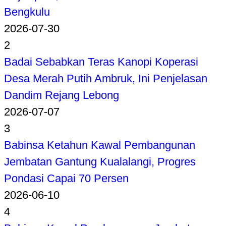
Bengkulu
2026-07-30
2
Badai Sebabkan Teras Kanopi Koperasi
Desa Merah Putih Ambruk, Ini Penjelasan
Dandim Rejang Lebong
2026-07-07
3
Babinsa Ketahun Kawal Pembangunan
Jembatan Gantung Kualalangi, Progres
Pondasi Capai 70 Persen
2026-06-10
4