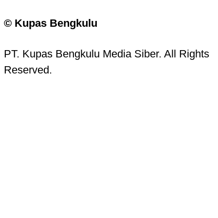
© Kupas Bengkulu
PT. Kupas Bengkulu Media Siber. All Rights
Reserved.
Kupas Bengkulu Sans © 2016 - 2026 Kupas
Bengkulu.
Contact Information
Head Office:
Jalan Batanghari No. 15, Komp. PU
Pracetak, Tanah Patah, Kota Bengkulu