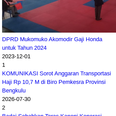
DPRD Mukomuko Akomodir Gaji Honda
untuk Tahun 2024
2023-12-01
1
KOMUNIKASI Sorot Anggaran Transportasi
Haji Rp 10,7 M di Biro Pemkesra Provinsi
Bengkulu
2026-07-30
2