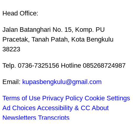
Head Office:
Jalan Batanghari No. 15, Komp. PU
Pracetak, Tanah Patah, Kota Bengkulu
38223
Telp. 0736-7325156 Hotline 085268724987
Email:
kupasbengkulu@gmail.com
Terms of Use
Privacy Policy
Cookie Settings
Ad Choices
Accessibility & CC
About
Newsletters
Transcripts
Tentang Kami
Redaksi
Kode Etik Jurnalistik