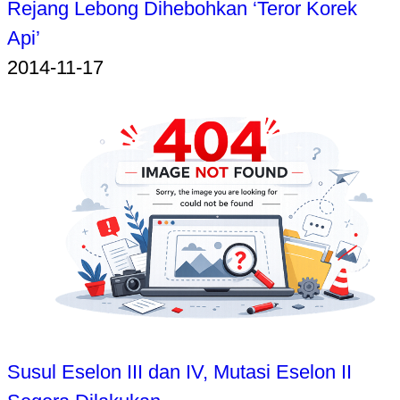
Rejang Lebong Dihebohkan ‘Teror Korek
Api’
2014-11-17
Susul Eselon III dan IV, Mutasi Eselon II