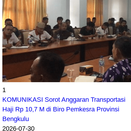
1
KOMUNIKASI Sorot Anggaran Transportasi
Haji Rp 10,7 M di Biro Pemkesra Provinsi
Bengkulu
2026-07-30